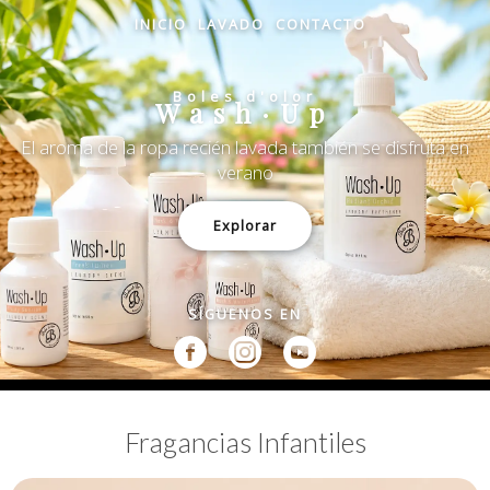
INICIO
LAVADO
CONTACTO
Boles d'olor
Wash·Up
El aroma de la ropa recién lavada también se disfruta en
verano
Explorar
SÍGUENOS EN
Fragancias Infantiles