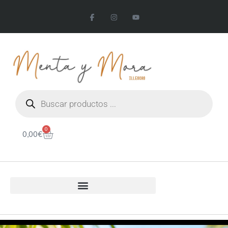
0
0,00
€