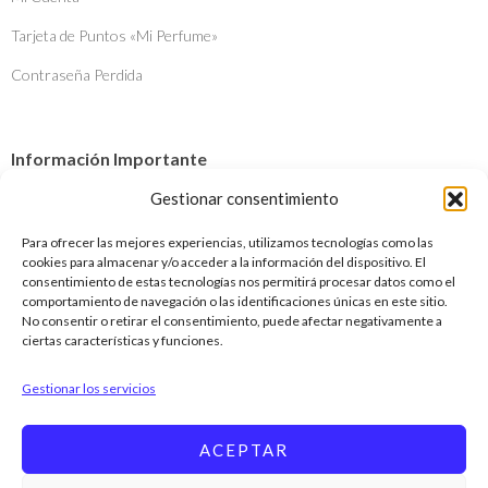
Tarjeta de Puntos «Mi Perfume»
Contraseña Perdida
Información Importante
Envíos y Devoluciones
Gestionar consentimiento
Métodos de Pago
Para ofrecer las mejores experiencias, utilizamos tecnologías como las
cookies para almacenar y/o acceder a la información del dispositivo. El
¿Quiénes somos?
consentimiento de estas tecnologías nos permitirá procesar datos como el
comportamiento de navegación o las identificaciones únicas en este sitio.
No consentir o retirar el consentimiento, puede afectar negativamente a
ciertas características y funciones.
Contacto
Gestionar los servicios
+34 656 541 223
info@mentaymora.com
ACEPTAR
© Copyright 2022 Mentay Mora. Todos los derechos reservados. Vea