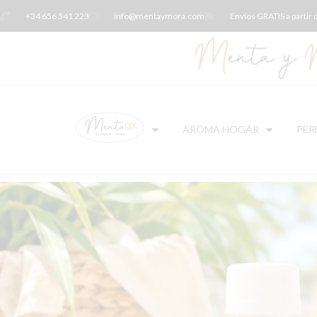
+34 656 541 223
info@mentaymora.com
Envíos GRATIS a partir
AROMA HOGAR
PER