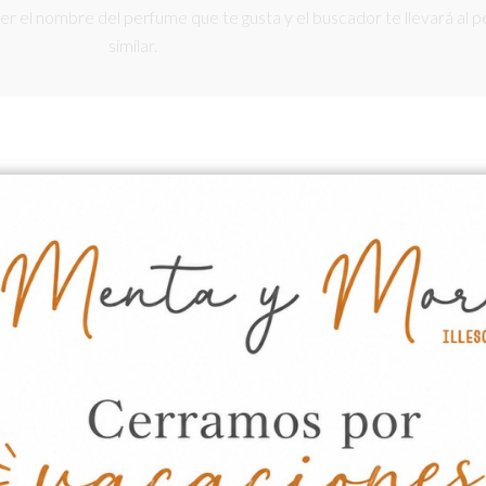
r el nombre del perfume que te gusta y el buscador te llevará al pe
similar.