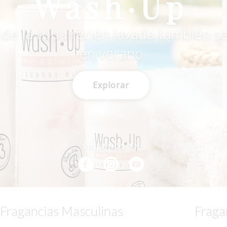
Wash·Up
de la ropa recién lavada también se
en verano
Explorar
SÍGUENOS EN
Fragancias Masculinas
Fraga