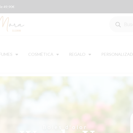
 de 49,90€
FUMES
COSMÉTICA
REGALO
PERSONALIZA
Boles d'olor