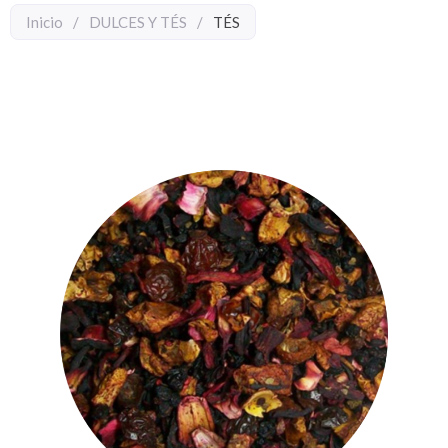
Inicio
/
DULCES Y TÉS
/
TÉS