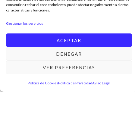
consentir o retirar el consentimiento, puede afectar negativamente a ciertas
características y funciones.
Gestionar los servicios
ACEPTAR
DENEGAR
VER PREFERENCIAS
Política de Cookies
Política de Privacidad
Aviso Legal
Rooibos Piña Colada 100grs
6,25
€