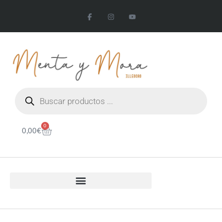
0
0,00
€