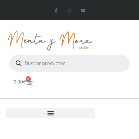
0
0,00
€