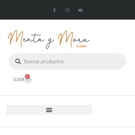
0
0,00
€