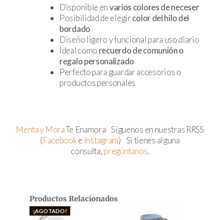
Disponible en
varios colores de neceser
Posibilidad de elegir
color del hilo del
bordado
Diseño ligero y funcional para uso diario
Ideal como
recuerdo de comunión o
regalo personalizado
Perfecto para guardar accesorios o
productos personales
Menta y Mora
Te Enamora Síguenos en nuestras RRSS
(
Facebook
e
Instagram
) Si tienes alguna
consulta,
pregúntanos
.
Productos Relacionados
¡AGOTADO!