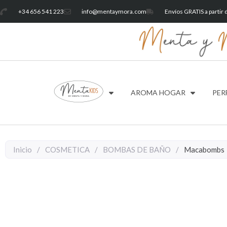
+34 656 541 223
info@mentaymora.com
Envíos GRATIS a partir
AROMA HOGAR
PER
Inicio
/
COSMETICA
/
BOMBAS DE BAÑO
/
Macabombs