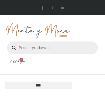
0
0,00
€