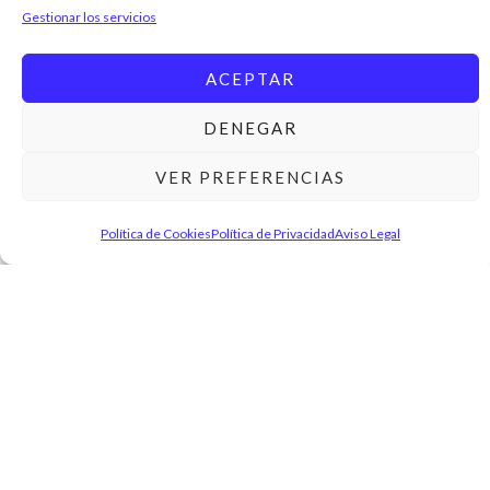
Gestionar los servicios
Área de Cliente
ACEPTAR
Mi Cuenta
Tarjeta de Puntos «Mi Perfume»
DENEGAR
Contraseña Perdida
VER PREFERENCIAS
Política de Cookies
Política de Privacidad
Aviso Legal
Información Importante
Envíos y Devoluciones
Métodos de Pago
¿Quiénes somos?
Contacto
+34 656 541 223