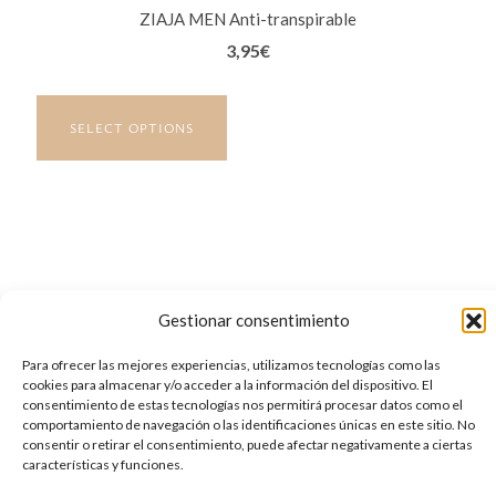
ZIAJA MEN Anti-transpirable
3,95
€
SELECT OPTIONS
Gestionar consentimiento
Condiciones Legales
Para ofrecer las mejores experiencias, utilizamos tecnologías como las
Política de Privacidad
cookies para almacenar y/o acceder a la información del dispositivo. El
consentimiento de estas tecnologías nos permitirá procesar datos como el
Aviso Legal
comportamiento de navegación o las identificaciones únicas en este sitio. No
consentir o retirar el consentimiento, puede afectar negativamente a ciertas
Política de Cookies
características y funciones.