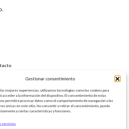
o.
tacto
656 541 223
Gestionar consentimiento
@mentaymora.com
 las mejores experiencias, utilizamos tecnologías como las cookies para
o acceder a la información del dispositivo. El consentimiento de estas
nos permitirá procesar datos como el comportamiento de navegación o las
ones únicas en este sitio. No consentir o retirar el consentimiento, puede
tivamente a ciertas características y funciones.
s servicios