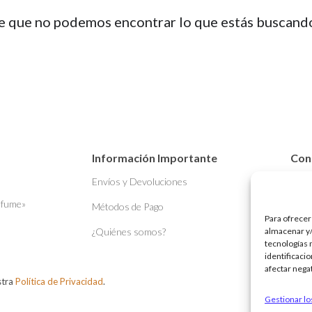
e que no podemos encontrar lo que estás buscand
Información Importante
Con
Envíos y Devoluciones
+34 
rfume»
info
Métodos de Pago
Para ofrecer
¿Quiénes somos?
almacenar y/
tecnologías 
identificaci
afectar nega
stra
Política de Privacidad
.
Gestionar lo