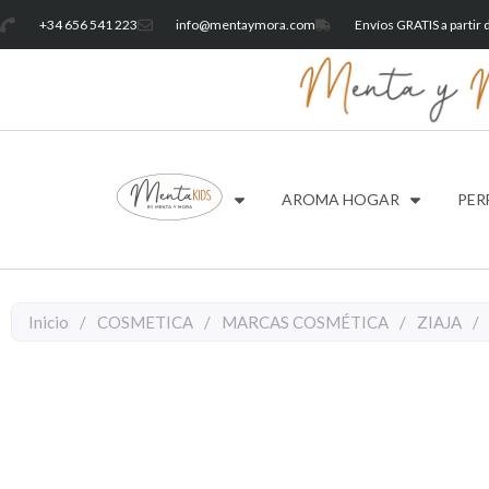
+34 656 541 223
info@mentaymora.com
Envíos GRATIS a partir
AROMA HOGAR
PER
Inicio
/
COSMETICA
/
MARCAS COSMÉTICA
/
ZIAJA
/