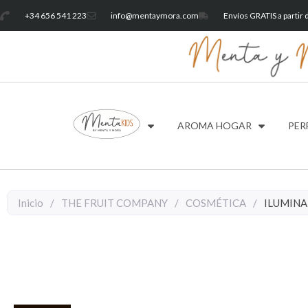
+34 656 541 223
info@mentaymora.com
Envíos GRATIS a partir
AROMA HOGAR
PER
Inicio
/
THE FRUIT COMPANY
/
COSMÉTICA
/
ILUMIN