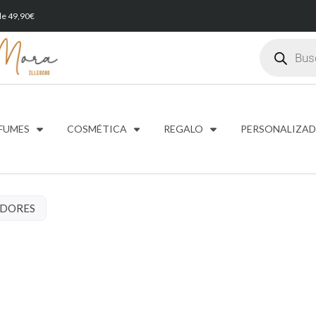
 de 49,90€
FUMES
COSMÉTICA
REGALO
PERSONALIZA
ADORES